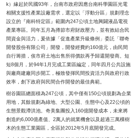
k）緣起於民國93年，台南市政府因應台南科學園區光電
相關支援性產業設廠需求，選定以「浮動分區」規劃理念
設立的『南科特定區』範圍內247公頃土地興闢液晶電視
產業專區。同年五月為撙節市府財政壓力，並有效結合民
間資金與活力，爰依據「促進產業升級條例」委託「聯奇
開發股份有限公司」開發，開發經費約160億元，由民間
自行籌措，俟市府土地出售所得價款再予歸還開發商。短
短8個月，於94年1月完成工業區編定，同年四月公共設施
與廠商建廠同步開工，極致發揮民間投資活力與政府行政
效率，創下政府與民間合作開發的最佳典範。
樹谷園區總面積為247公頃，其中僅有150公頃規劃為企業
用地，其餘規劃為綠地、大型公園、生態中心及22公頃的
生態景觀滯洪池。奇美集團投入160億開發成本，未來將
創造約6,000億產值、2萬人的就業機會以及超過三萬棵樹
木的生態工業園區，全區於2012年5月底開發完成。