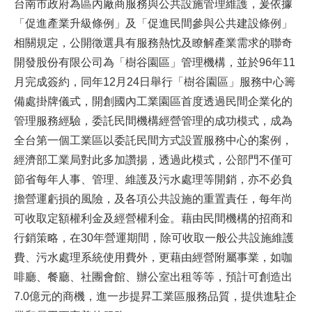
台南市政府為區內廠商服務與公共設施管理維護，爰依據
「促進產業升級條例」及「促進民間參與公共建設條例」
相關規定，公開徵選具有服務熱忱及瞭解產業需求的聯奇
開發股份有限公司為「樹谷園區」管理機構，並於96年11
月完成簽約，同年12月24日舉行「樹谷園區」服務中心籌
備處掛牌儀式，開創國內工業園區首度透過民間企業化的
管理服務經驗，委託民間機構經營管理的成功模式，成為
全台第一個工業區以委託民間方式設置服務中心的案例，
經濟部工業局對此多加讚揚，透過此模式，公部門不僅可
節省每年人事、管理、維護及污水處理等開銷，亦不必負
擔營運虧損的風險，及各項公共設施的重置責任，每年尚
可收取定額權利金及經營權利金。藉由民間機構的招商和
行銷策略，在30年營運期間，除可收取一般公共設施維護
費、污水處理系統使用費外，更藉由經營附屬事業，如咖
啡廳、餐廳、社團會館、辦公室出租等等，預計可創造出
7.0億元的商機，進一步提昇工業區服務品質，提供進駐企