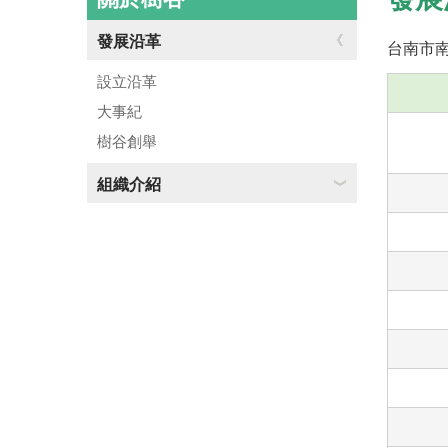
發展沿革
台南市
設立沿革
大事紀
樹谷創舉
組織介紹