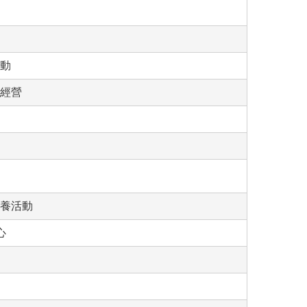
動
經營
養活動
心