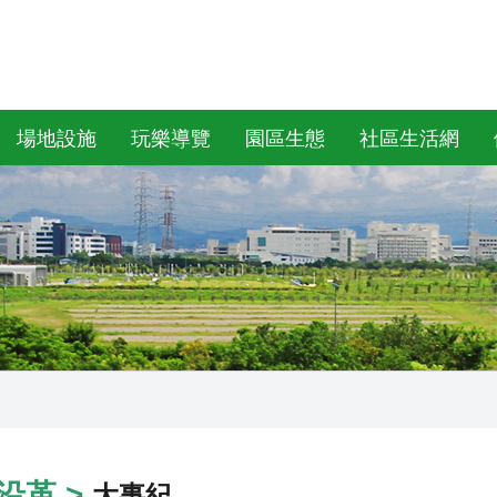
場地設施
玩樂導覽
園區生態
社區生活網
沿革 >
大事紀