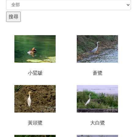
小鷿鷈
蒼鷺
黃頭鷺
大白鷺