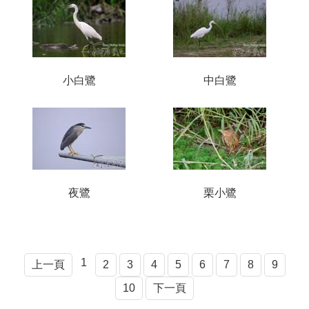
小白鷺
中白鷺
夜鷺
栗小鷺
1
上一頁
2
3
4
5
6
7
8
9
10
下一頁