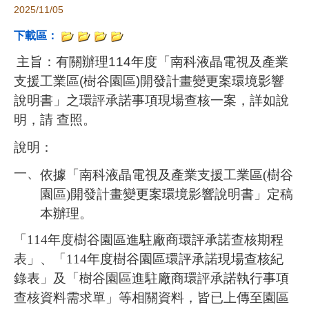
2025/11/05
下載區：
主旨：有關辦理
114
年度「南科液晶電視及產業
支援工業區
(
樹谷園區
)
開發計畫變更案環境影響
說明書」之環評承諾事項現場查核一案，詳如說
明，請
查照。
說明：
依據「南科液晶電視及產業支援工業區
(
樹谷
一、
園區
)
開發計畫變更案環境影響說明書」定稿
本辦理。
「
114
年度樹谷園區
進駐廠商環評承諾查核期程
表」、「
114
年度樹谷園區環評承諾現場查核紀
錄表」及「樹谷園區進駐廠商環評承諾執行事項
查核資料需求單」等相關資料，皆已上傳至園區