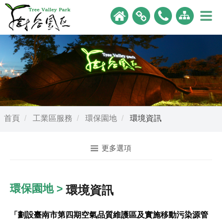
首頁
工業區服務
環保園地
環境資訊
更多選項
環保園地 >
環境資訊
「劃設臺南市第四期空氣品質維護區及實施移動污染源管