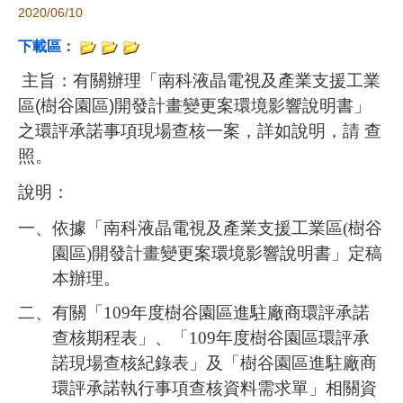
2020/06/10
下載區：
主旨：有
關辦理「南科液晶電視及產業支援工業
區
(
樹谷園區
)
開發計畫變更案環境影響說明書」
之環評承諾事項現場查核一案，詳如說明，請
查
照。
說明：
一、
依據「南科液晶電視及產業支援工業區
(
樹谷
園區
)
開發計畫變更案環境影響說明書」定稿
本辦理。
二、
有關「
109
年度樹谷園區
進駐廠商環評承諾
查核
期程表」、「
109
年度樹谷園區
環評承
諾現場查核
紀錄表」及「樹谷園區進駐廠商
環評承諾執行事項查核資料需求單」相關資