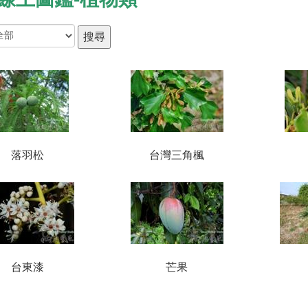
落羽松
台灣三角楓
台東漆
芒果