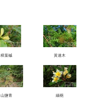
樟葉槭
黃連木
山鹽青
緬梔