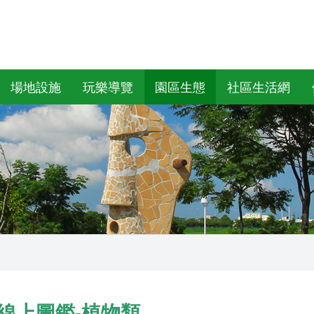
場地設施
玩樂導覽
園區生態
社區生活網
線上圖鑑-植物類