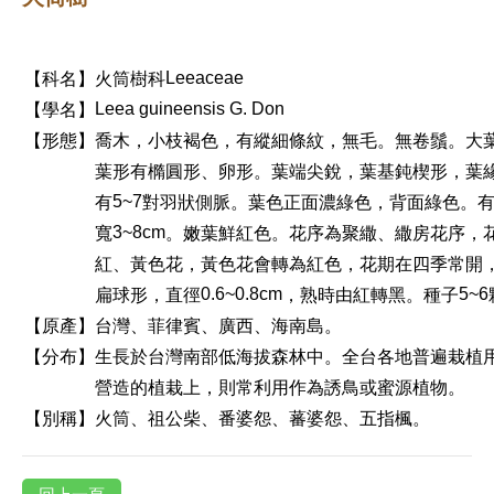
【科名】
火筒樹科
Leeaceae
【學名】
Leea guineensis G. Don
【形態】
喬木，小枝褐色，有縱細條紋，無毛。無卷鬚。大
葉形有橢圓形、卵形。葉端尖銳，葉基鈍楔形，葉
有
對羽狀側脈。葉色正面濃綠色，背面綠色。
5~7
寬
。嫩葉鮮紅色。花序為聚繖、繖房花序，
3~8cm
紅、黃色花，黃色花會轉為紅色，花期在四季常開
扁球形，直徑
，熟時由紅轉黑。種子
0.6~0.8cm
5~6
【原產】
台灣、菲律賓、廣西、海南島。
【分布】
生長於台灣南部低海拔森林中。全台各地普遍栽植
營造的植栽上，則常利用作為誘鳥或蜜源植物。
【
別稱】
火筒、祖公柴、番婆怨、蕃婆怨、五指楓。