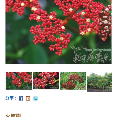
分享：
火筒樹