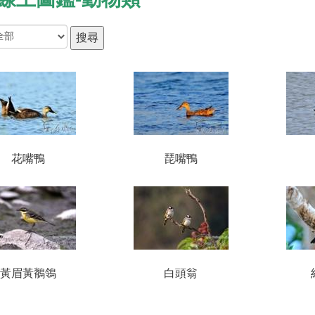
花嘴鴨
琵嘴鴨
黃眉黃鶺鴒
白頭翁