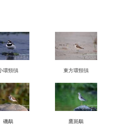
小環頸鴴
東方環頸鴴
磯鷸
鷹斑鷸