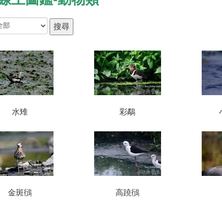
水雉
彩鷸
金斑鴴
高蹺鴴