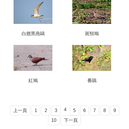
白翅黑燕鷗
斑頸鳩
紅鳩
番鵑
4
上一頁
1
2
3
5
6
7
8
9
10
下一頁