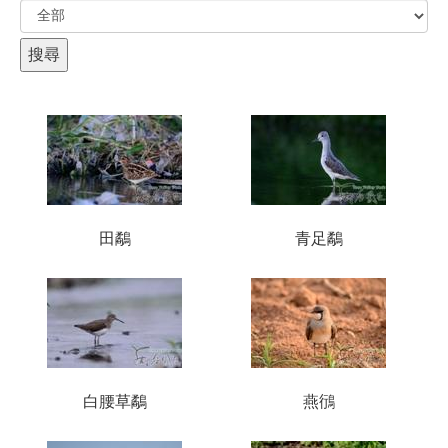
田鷸
青足鷸
白腰草鷸
燕鴴